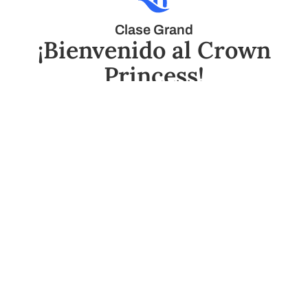
Clase Grand
¡Bienvenido al Crown
Princess!
Disfruta de vistas panorámicas del mundo mientras
navegas a bordo del Crown Princess. Desde sus casi 900
balcones hasta el impresionante Atrio de tres pisos,
descubrirás un ambiente relajante lleno de una variedad
de opciones de entretenimiento y gastronomía de clase
mundial, que te recibirán cada día al regresar de hacer
fascinantes descubrimientos en tierra.
Ver planos del barco