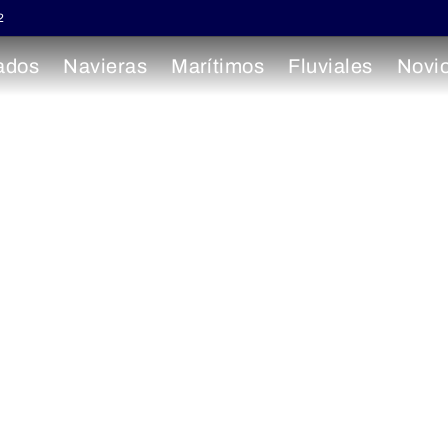
2
ados
Navieras
Marítimos
Fluviales
Novi
 el