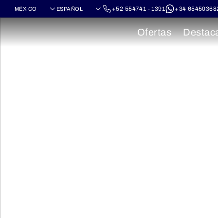
+52 554741 - 1391
+34 65450368
Ofertas
Destac
Cruceros por
Báltico