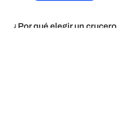
¿Por qué elegir un crucero
fluvial?
Más
Vistas
comodidad
panorámicas
Deshaz y haz tu
Disfruta de paisajes
maleta una sola vez.
cambiantes desde la
Tu "hotel" flota
cubierta de tu barco o
contigo, llevándote de
la ventana de tu
un destino a otro sin
camarote.