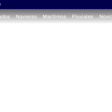
2
ados
Navieras
Marítimos
Fluviales
Novi
 el Garona y D