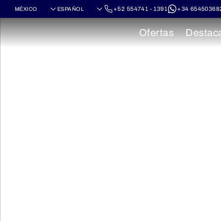
+52 554741 - 1391
+34 65450368
Ofertas
Destac
Cruceros por