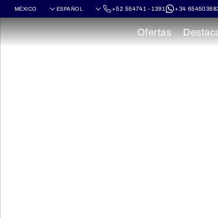
+52 554741 - 1391
+34 65450368
Ofertas
Destac
Cruceros por