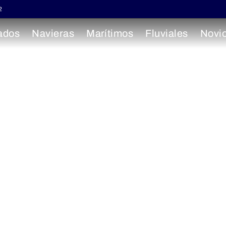
2
ados
Navieras
Marítimos
Fluviales
Novi
 el Elba