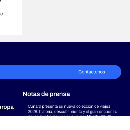
te
Contáctenos
Notas de prensa
uropa
Cunard presenta su nueva colección de viajes
2028: historia, descubrimiento y el gran encuentro
de las Cuatro Reinas en Liverpool (25/05/2026)
Princess obtiene el prestigioso International Five
Star Diamond Award 2026 para Makoto Ocean y