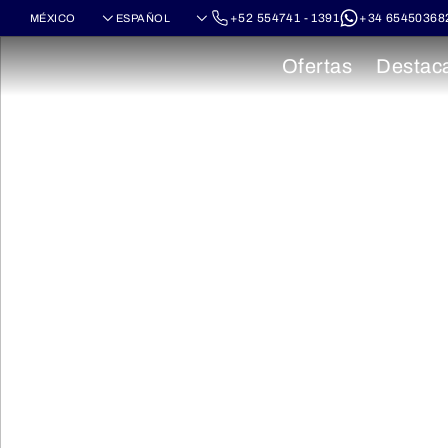
+52 554741 - 1391
+34 65450368
Ofertas
Destac