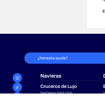
E
¿Necesita ayuda?
Navieras
Cruceros de Lujo
SeaDream Yatch Club
I
Experiencia Grills, de Cunard
M
M