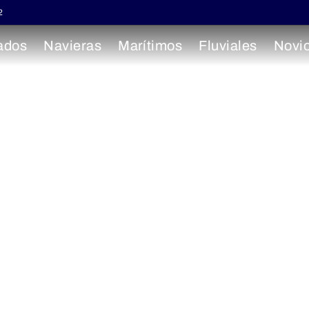
2
ados
Navieras
Marítimos
Fluviales
Novi