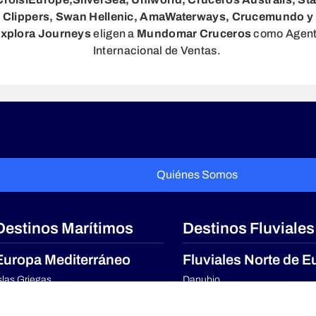
Clippers, Swan Hellenic, AmaWaterways, Crucemundo y
xplora Journeys
eligen a
Mundomar Cruceros
como Agen
Internacional de Ventas.
Quiénes Somos
Destinos Marítimos
Destinos Fluviales
Europa Mediterráneo
Fluviales Norte de E
slas Griegas
Danubio
editerráneo Completo
Rin
editerráneo Occidental