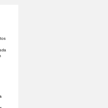
tos
cada
n
a
r