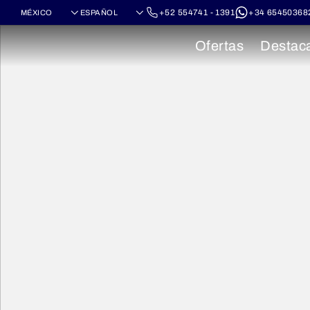
+52 554741 - 1391
+34 65450368
Ofertas
Destac