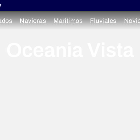
2
ados
Navieras
Marítimos
Fluviales
Novi
Oceania Vista