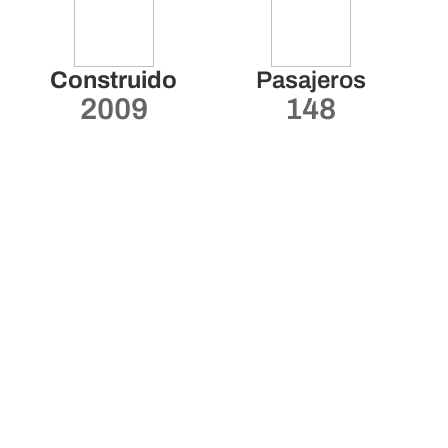
Construido
Pasajeros
2009
148
Tripulación
Eslora/manga
41
110/11 m