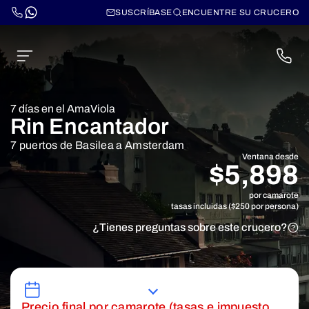
SUSCRÍBASE
ENCUENTRE SU CRUCERO
7 días en el AmaViola
Rin Encantador
7 puertos de Basilea a Amsterdam
Ventana desde
$5,898
por camarote
tasas incluidas ($250 por persona)
¿Tienes preguntas sobre este crucero?
Precio final por camarote (tasas e impuesto